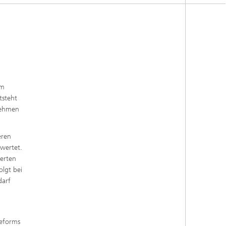
em
tsteht
nehmen
eren
ewertet.
derten
olgt bei
darf
reforms