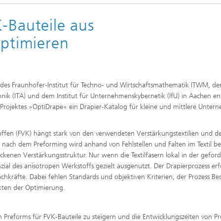
-Bauteile aus
optimieren
des Fraunhofer-Institut für Techno- und Wirtschaftsmathematik ITWM, d
echnik (ITA) und dem Institut für Unternehmenskybernetik (IfU) in Aachen en
Projektes »OptiDrape« ein Drapier-Katalog für kleine und mittlere Unter
toffen (FVK) hängt stark von den verwendeten Verstärkungstextilien und d
ät nach dem Preforming wird anhand von Fehlstellen und Falten im Textil b
ckenen Verstärkungsstruktur. Nur wenn die Textilfasern lokal in der gefor
ial des anisotropen Werkstoffs gezielt ausgenutzt. Der Drapierprozess erf
hkräfte. Dabei fehlen Standards und objektiven Kriterien, der Prozess Be
kten der Optimierung.
von Preforms für FVK-Bauteile zu steigern und die Entwicklungszeiten von P