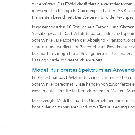
zu verkürzen. Das ITWM klassifiziert die verschiedenst
querschnitten bezüglich Drapiereigenschaften. Als Rovin
Filamenten bezeichnet. Des Weiteren wird der textilspezif
Insgesamt wurden 16 Textilien aus Carbon- und Glasfas
Versatz gewählt. Das ITA führte dafür zahlreiche Experi
Scherwinkel. Die Experten der Abteilung »Transportvor
simuliert und validiert. Im Gegenteil zum Experiment erla
Das macht es möglich u.a. Rovingquerschnitte, -material
Katalog wurde so wesentlich erweitert.
Modell für breites Spektrum an Anwen
Im Projekt hat das ITWM mittels einer umfangreichen mat
Scherwinkel berechnet. Diese hängen von zuvor festgel
experimentell ermittelter Kontaktdaten ab. Weitere Mod
Das erzeugte Modell erlaubt es Unternehmen nicht nur d
kontinuierlich zu variieren und somit Textilauslegung 