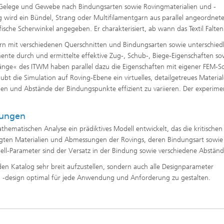
en Gelege und Gewebe nach Bindungsarten sowie Rovingmaterialien und -
g wird ein Bündel, Strang oder Multifilamentgarn aus parallel angeordnet
ische Scherwinkel angegeben. Er charakterisiert, ab wann das Textil Falten
ern mit verschiedenen Querschnitten und Bindungsarten sowie unterschied
mente durch und ermittelte effektive Zug-, Schub-, Biege-Eigenschaften so
gänge« des ITWM haben parallel dazu die Eigenschaften mit eigener FEM-S
ubt die Simulation auf Roving-Ebene ein virtuelles, detailgetreues Materia
ien und Abstände der Bindungspunkte effizient zu variieren. Der experime
dungen
hematischen Analyse ein prädiktives Modell entwickelt, das die kritischen
egten Materialien und Abmessungen der Rovings, deren Bindungsart sowie
ell-Parameter sind der Versatz in der Bindung sowie verschiedene Abständ
en Katalog sehr breit aufzustellen, sondern auch alle Designparameter
und -design optimal für jede Anwendung und Anforderung zu gestalten.