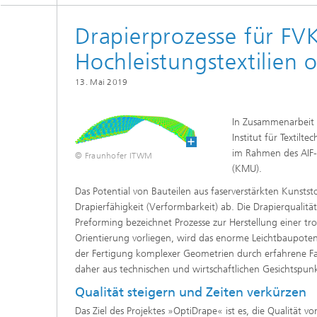
Drapierprozesse für FVK
Hochleistungstextilien 
13. Mai 2019
In Zusammenarbeit 
Institut für Textilt
im Rahmen des AIF-
© Fraunhofer ITWM
(KMU).
Das Potential von Bauteilen aus faserverstärkten Kunsts
Drapierfähigkeit (Verformbarkeit) ab. Die Drapierqualit
Preforming bezeichnet Prozesse zur Herstellung einer tro
Orientierung vorliegen, wird das enorme Leichtbaupotenz
der Fertigung komplexer Geometrien durch erfahrene Fac
daher aus technischen und wirtschaftlichen Gesichtspun
Qualität steigern und Zeiten verkürzen
Das Ziel des Projektes »OptiDrape« ist es, die Qualität 