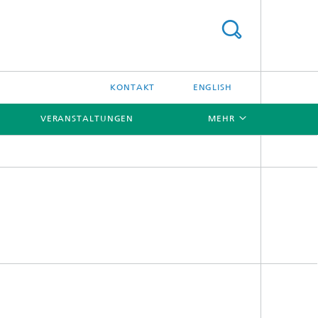
KONTAKT
ENGLISH
VERANSTALTUNGEN
MEHR
[X]
[X]