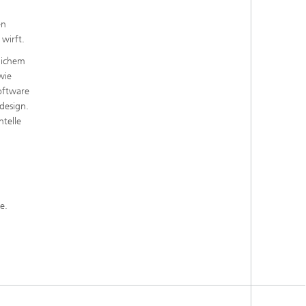
en
 wirft.
lichem
wie
oftware
ldesign.
ntelle
e.