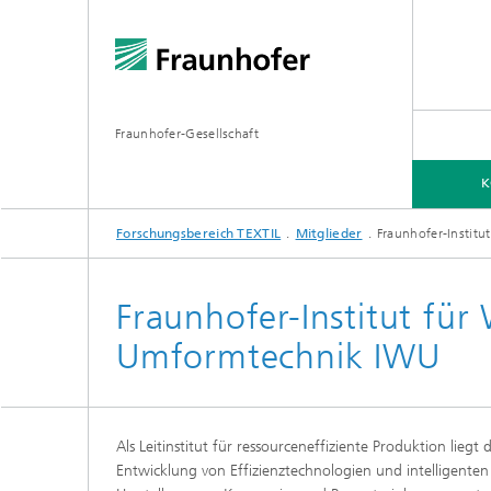
Fraunhofer-Gesellschaft
K
Forschungsbereich TEXTIL
Mitglieder
Fraunhofer-Instit
KOMPETENZEN
MITGLIEDER
Fraunhofer-Institut fü
Umformtechnik IWU
Als Leitinstitut für ressourceneffiziente Produktion lie
Entwicklung von Effizienztechnologien und intelligente