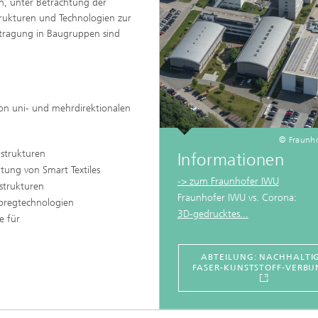
n, unter Betrachtung der
trukturen und Technologien zur
rtragung in Baugruppen sind
von uni- und mehrdirektionalen
© Fraunh
ustrukturen
Informationen
tung von Smart Textiles
-> zum Fraunhofer IWU
gstrukturen
Fraunhofer IWU vs. Corona:
pregtechnologien
3D-gedrucktes...
e für
ABTEILUNG: NACHHALTI
FASER-KUNSTSTOFF-VERBU