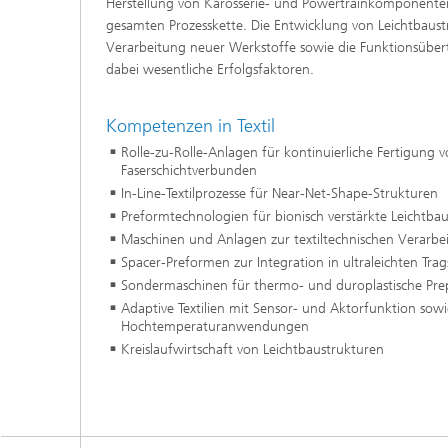
Herstellung von Karosserie- und Powertrainkomponente
gesamten Prozesskette. Die Entwicklung von Leichtbaus
Verarbeitung neuer Werkstoffe sowie die Funktionsübe
dabei wesentliche Erfolgsfaktoren.
Kompetenzen in Textil
Rolle-zu-Rolle-Anlagen für kontinuierliche Fertigung 
Faserschichtverbunden
In-Line-Textilprozesse für Near-Net-Shape-Strukturen
Preformtechnologien für bionisch verstärkte Leichtba
Maschinen und Anlagen zur textiltechnischen Verarbei
Spacer-Preformen zur Integration in ultraleichten Tra
Sondermaschinen für thermo- und duroplastische Pre
Adaptive Textilien mit Sensor- und Aktorfunktion sowi
Hochtemperaturanwendungen
Kreislaufwirtschaft von Leichtbaustrukturen