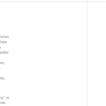
nischen
Diese
g
xibler
men,
-
LAN,
g“ ist
iele