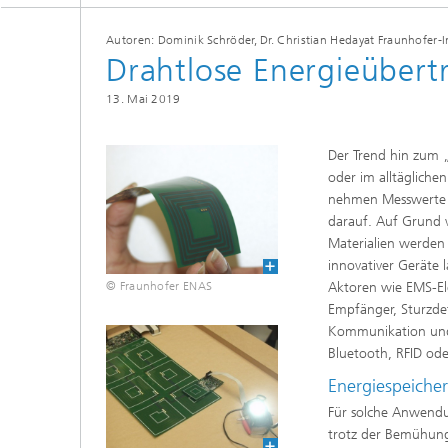
Autoren: Dominik Schröder, Dr. Christian Hedayat Fraunhofer-
Drahtlose Energieübertr
13. Mai 2019
Der Trend hin zum „
oder im alltägliche
nehmen Messwerte 
darauf. Auf Grund v
Materialien werden 
innovativer Geräte 
© Fraunhofer ENAS
Aktoren wie EMS-Ele
Empfänger, Sturzdet
Kommunikation und 
Bluetooth, RFID ode
Energiespeich
Für solche Anwendun
trotz der Bemühung