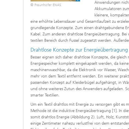
Anwendungen nicht 
© Fraunhofer ENAS
Akkumulatoren zum 
kleinere, kompakte
eine erhöhte Lebensdauer und Gesamtlaufzeit zu erziele
grundlegende Konzepte. Zum einen drahtgebundene Ene
Kabel. Zum anderen drahtlose Energieübertragung. Be
textilen Bereich durch Fussel zugesetzt werden. Außer
Drahtlose Konzepte zur Energieübertragun
Besser eignen sich daher drahtlose Konzepte, die gleich m
Energiespeicher komplett eingekapselt werden, da keine
maschinenwaschbar, da die Elektronik vor Wasser, Wasc
mehr von dem Textil entfernt werden. Ein weiterer prakt
passenden Konzept auf Kleiderbügel aufgehängt, in Wäs
und ohne weiteres Zutun des Anwenders aufgeladen. So
smarter Textilien.
Um ein Textil drahtlos mit Energie zu versorgen gibt es 
Methode ist die induktive Energieübertragung [1]. In d
somit drahtlos Energie (Abbildung 2). Luft, Holz, Kunst
einige Zentimeter nahezu verlustfrei von dem entstand