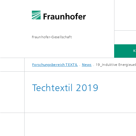
Fraunhofer-Gesellschaft
K
Forschungsbereich TEXTIL
News
19_Induktive Energieue
KOMPETENZEN
MITGLIEDER
Techtextil 2019