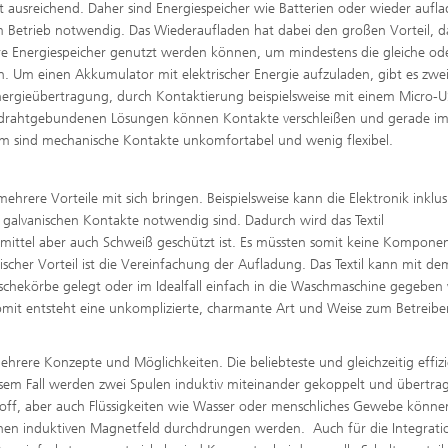
ausreichend. Daher sind Energiespeicher wie Batterien oder wieder aufla
Betrieb notwendig. Das Wiederaufladen hat dabei den großen Vorteil, d
re Energiespeicher genutzt werden können, um mindestens die gleiche od
n. Um einen Akkumulator mit elektrischer Energie aufzuladen, gibt es zwe
rgieübertragung, durch Kontaktierung beispielsweise mit einem Micro-
i drahtgebundenen Lösungen können Kontakte verschleißen und gerade i
dem sind mechanische Kontakte unkomfortabel und wenig flexibel.
g
ehrere Vorteile mit sich bringen. Beispielsweise kann die Elektronik inklus
 galvanischen Kontakte notwendig sind. Dadurch wird das Textil
hmittel aber auch Schweiß geschützt ist. Es müssten somit keine Kompone
ischer Vorteil ist die Vereinfachung der Aufladung. Das Textil kann mit de
chekörbe gelegt oder im Idealfall einfach in die Waschmaschine gegebe
mit entsteht eine unkomplizierte, charmante Art und Weise zum Betreibe
mehrere Konzepte und Möglichkeiten. Die beliebteste und gleichzeitig effiz
iesem Fall werden zwei Spulen induktiv miteinander gekoppelt und übertra
stoff, aber auch Flüssigkeiten wie Wasser oder menschliches Gewebe könne
enen induktiven Magnetfeld durchdrungen werden. Auch für die Integrati