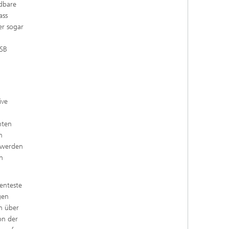
dbare
ass
er sogar
i
USB
m
ive
nten
m
n werden
n
ienteste
gen
n über
on der