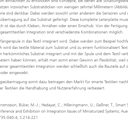
 Am einfachsten zu entwickeln sind Konzepte, bei denen alle Schaltungsteil
esitzen inzwischen Substratdicken von wenigen zehntel Millimetern (Abbild
likone sind denkbar. Dabei werden sowohl unter anderem die Sensoren und 
eübertragung auf das Substrat gefertigt. Diese komplette Leiterplatte mus
ch ist das durch Kleben, Annähen oder einen Einschub. Von der Fertigung
 gesamttextilen Integration sind verschiedenste Kombinationen möglich.
ängerspule in das Textil integriert wird. Dabei werden zum Beispiel hochf
 wird das textile Material zum Substrat und zu einem funktionalisiert Texti
ein herkömmliches Substrat integriert und mit der Spule und dem Textil ve
tern haben können, erhält man somit einen Gewinn an Flexibilität, weil 
 einer gesamttextilen Integration werden schließlich auch die Bauteile auf 
t oder eingewebt.
ieübertragung somit dazu beitragen den Markt für smarte Textilien nachh
er Textilien die Handhabung und Nutzererfahrung verbessert.
nsmission, Büker, M.-J.; Hedayat, C.; Hilleringmann, U.; Geßner, T., Smart
erence and Exhibition on Integration Issues of Miniaturized Systems; Aue
5735-040-4, S.214-221