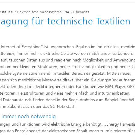
Institut für Elektronische Nanosysteme ENAS, Chemnitz
agung für technische Textilien
Internet of Everything“ ist ungebrochen. Egal ob im industriellen, medizi
n Bereich, immer mehr elektrische Geräte werden miteinander verbunden. 
auf, tauschen Daten aus und reagieren nach Möglichkeit und Anwendun
on immer kleineren Strukturen, neuer Prozessmöglichkeiten und neuer, fle
solche Systeme zunehmend im textilen Bereich eingesetzt. Mittels neuer,
lassen sich medizinische Messwerte direkt über ein Kleidungsstück aufneh
ktroden direkt ins Textil integrieren oder Funktionen wie MP3-Player, GPS
ektoren, Heizstrukturen und vieles mehr einfach und intuitiv einbetten.
Datenaustausch finden dabei in der Regel drahtlos zum Beispiel über W
r in Zukunft auch über das 5G-Netz statt.
er immer noch notwendig
gen und Funktionen wird elektrische Energie benötigt. „Energy Harvestin
en den Energiebedarf der elektronischen Schaltungen zu minimieren für v