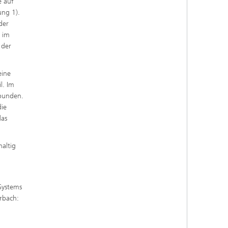
e auf
ung 1).
der
s im
 der
eine
l. Im
rbunden.
die
das
altig
 Systems
rbach: