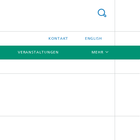
KONTAKT
ENGLISH
VERANSTALTUNGEN
MEHR
[X]
[X]